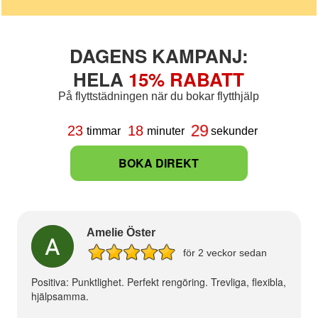
DAGENS KAMPANJ:
HELA
15% RABATT
På flyttstädningen när du bokar flytthjälp
29
23
18
timmar
minuter
sekunder
BOKA DIREKT
Amelie Öster
för 2 veckor sedan
Positiva: Punktlighet. Perfekt rengöring. Trevliga, flexibla,
hjälpsamma.