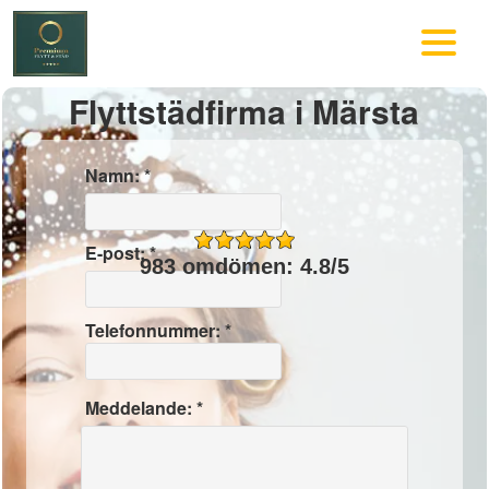
Flyttstädfirma i Märsta
Namn: *
E-post: *
983 omdömen: 4.8/5
Telefonnummer: *
Meddelande: *